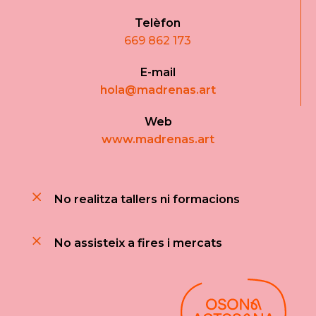
Telèfon
669 862 173
E-mail
hola@madrenas.art
Web
www.madrenas.art
No realitza tallers ni formacions
No assisteix a fires i mercats