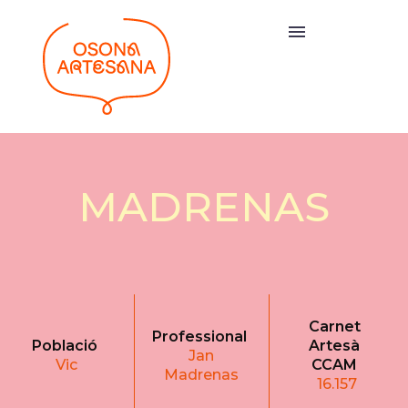
MADRENAS
Carnet
Professional
Població
Artesà
Jan
Vic
CCAM
Madrenas
16.157