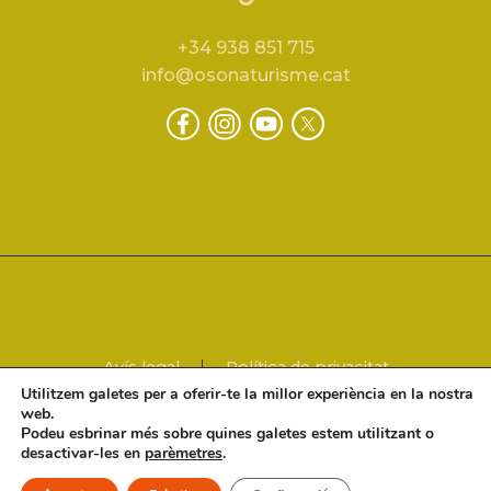
+34 938 851 715
info@osonaturisme.cat
Avís legal
Política de privacitat
Política de cookies
Utilitzem galetes per a oferir-te la millor experiència en la nostra
web.
Podeu esbrinar més sobre quines galetes estem utilitzant o
desactivar-les en
parèmetres
.
2024 © Osona Turisme