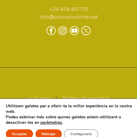
+34 938 851 715
info@osonaturisme.cat
Avís legal
Política de privacitat
Utilitzem galetes per a oferir-te la millor experiència en la nostra
Política de cookies
web.
Podeu esbrinar més sobre quines galetes estem utilitzant o
desactivar-les en
parèmetres
.
2024 © Osona Turisme
Acceptar
Rebutjar
Configuració