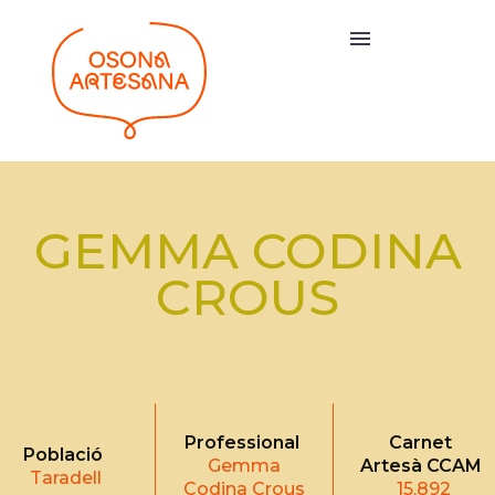
GEMMA CODINA
CROUS
Professional
Carnet
Població
Gemma
Artesà CCAM
Taradell
Codina Crous
15.892