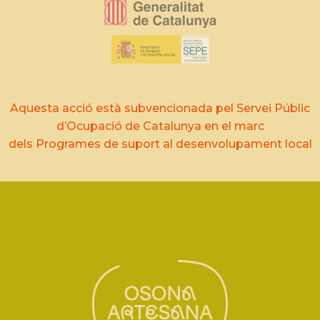
Aquesta acció està subvencionada pel Servei Públic
d’Ocupació de Catalunya en el marc
dels Programes de suport al desenvolupament local